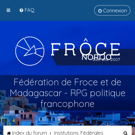
FAQ
Connexion
Fédération de Froce et de
Madagascar - RPG politique
francophone
R
Index du forum
Institutions Fédérales