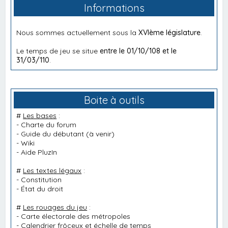
Informations
Nous sommes actuellement sous la
XVIème législature
.
Le temps de jeu se situe
entre le 01/10/108 et le
31/03/110
.
Boite à outils
#
Les bases
:
-
Charte du forum
-
Guide du débutant
(à venir)
-
Wiki
-
Aide PluzIn
#
Les textes légaux
:
-
Constitution
-
État du droit
#
Les rouages du jeu
:
-
Carte électorale des métropoles
-
Calendrier frôceux et échelle de temps