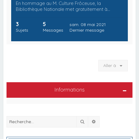
En hommage au M. Culture Frôceuse, la
Bibliothèque Nationale met gratuitement à…
3
5
sam. 08 mai 2021
Sujets
Messages
Dernier message
Aller à
Informations
Rechercher
Recherche avancée