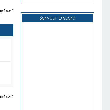
age
1
sur
1
Serveur Discord
age
1
sur
1