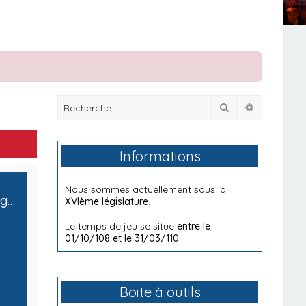
Rechercher
Recherche
Informations
Nous sommes actuellement sous la
[Chancellerie] - Ministère des Affaires étrangères, de la Défense et du Commerce International
XVIème législature
.
Le temps de jeu se situe
entre le
01/10/108 et le 31/03/110
.
Boite à outils