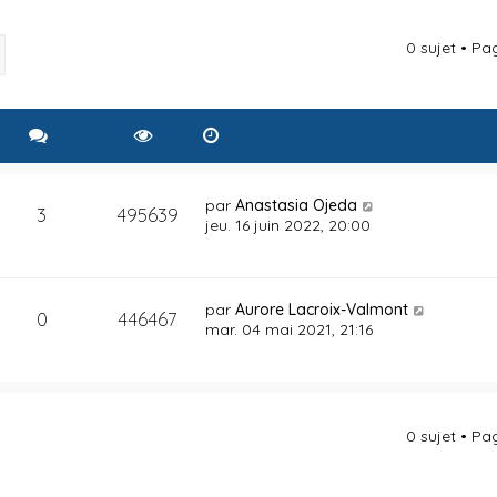
0 sujet • P
rcher
Recherche avancée
par
Anastasia Ojeda
3
495639
jeu. 16 juin 2022, 20:00
par
Aurore Lacroix-Valmont
0
446467
mar. 04 mai 2021, 21:16
0 sujet • P