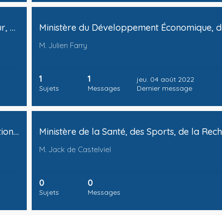
[Vice-Chancellerie] - Ministère de l’Intérieur, de la Justice et des Droits des Femmes
M. Julien Farry
1
1
jeu. 04 août 2022
Sujets
Messages
Dernier message
Ministère des Institutions et de la Coopération Inter-Provinciale
M. Jack de Castelviel
0
0
Sujets
Messages