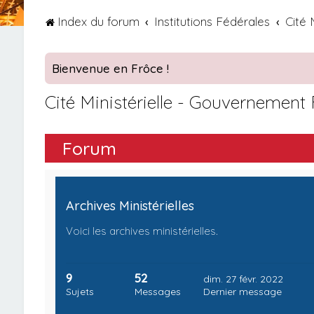
Index du forum
Institutions Fédérales
Cité 
Bienvenue en Frôce !
Cité Ministérielle - Gouvernement
Forum
Archives Ministérielles
Voici les archives ministérielles.
9
52
dim. 27 févr. 2022
Sujets
Messages
Dernier message