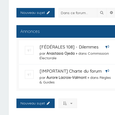
Reche
Nouveau sujet
Annonces
[FÉDÉRALES 108] - Dilemmes
par
Anastasia Ojeda
» dans
Commission
Électorale
[IMPORTANT] Charte du forum
par
Aurore Lacroix-Valmont
» dans
Règles
& Guides
Nouveau sujet