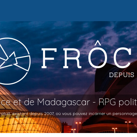
oce et de Madagascar - RPG poli
atuit, existant depuis 2007, où vous pouvez incarner un personnage et