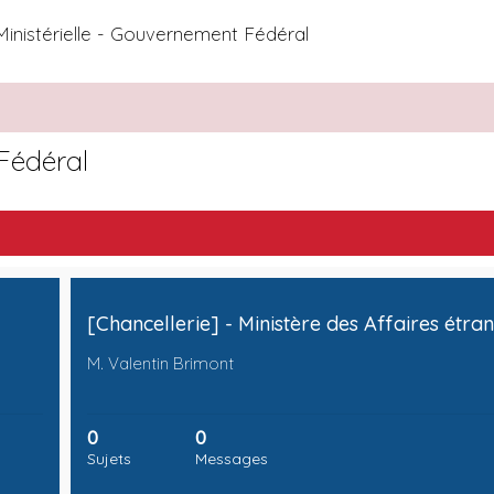
Ministérielle - Gouvernement Fédéral
 Fédéral
M. Valentin Brimont
0
0
Sujets
Messages