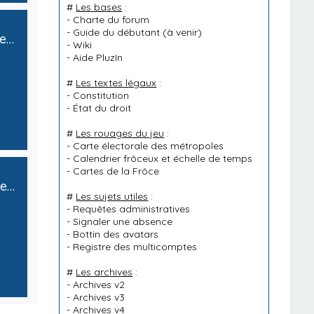
#
Les bases
:
-
Charte du forum
-
Guide du débutant
(à venir)
Ministère du Développement Économique, de la Politique Monétaire et du Budget Fédéral
-
Wiki
-
Aide PluzIn
#
Les textes légaux
:
-
Constitution
-
État du droit
#
Les rouages du jeu
:
-
Carte électorale des métropoles
-
Calendrier frôceux et échelle de temps
-
Cartes de la Frôce
Ministère de la Santé, des Sports, de la Recherche et de la Protection Sociale
#
Les sujets utiles
:
-
Requêtes administratives
-
Signaler une absence
-
Bottin des avatars
-
Registre des multicomptes
#
Les archives
:
-
Archives v2
-
Archives v3
-
Archives v4