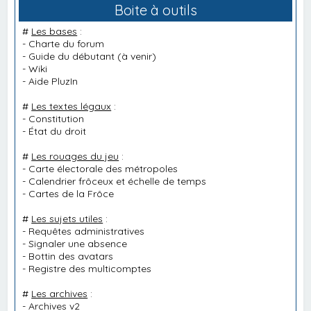
Boite à outils
#
Les bases
:
-
Charte du forum
-
Guide du débutant
(à venir)
-
Wiki
-
Aide PluzIn
#
Les textes légaux
:
-
Constitution
-
État du droit
#
Les rouages du jeu
:
-
Carte électorale des métropoles
-
Calendrier frôceux et échelle de temps
-
Cartes de la Frôce
#
Les sujets utiles
:
-
Requêtes administratives
-
Signaler une absence
-
Bottin des avatars
-
Registre des multicomptes
#
Les archives
:
-
Archives v2