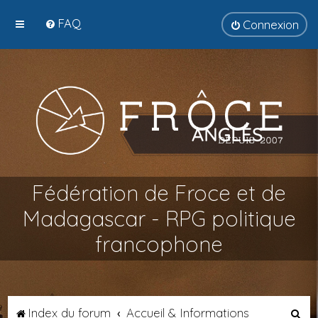
FAQ
Connexion
Fédération de Froce et de
Madagascar - RPG politique
francophone
R
Index du forum
Accueil & Informations