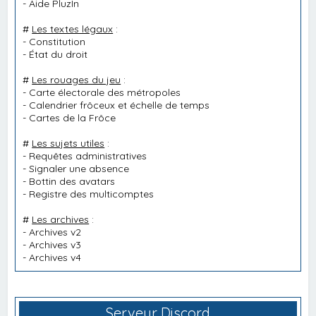
-
Aide PluzIn
#
Les textes légaux
:
-
Constitution
-
État du droit
#
Les rouages du jeu
:
-
Carte électorale des métropoles
-
Calendrier frôceux et échelle de temps
-
Cartes de la Frôce
#
Les sujets utiles
:
-
Requêtes administratives
-
Signaler une absence
-
Bottin des avatars
-
Registre des multicomptes
#
Les archives
:
-
Archives v2
-
Archives v3
-
Archives v4
Serveur Discord