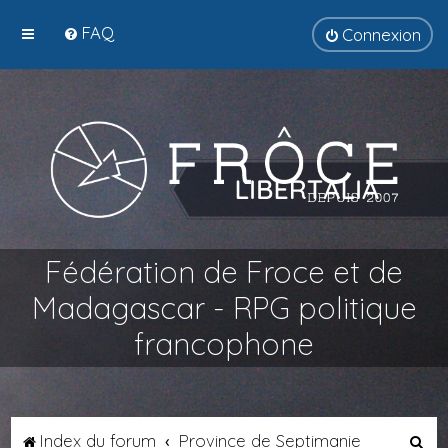
FAQ
Connexion
Fédération de Froce et de
Madagascar - RPG politique
francophone
R
Index du forum
Province de Septimanie