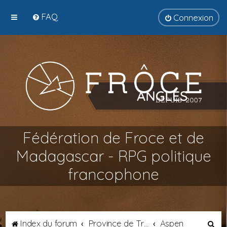
FAQ
Connexion
Fédération de Froce et de
Madagascar - RPG politique
francophone
R
Index du forum
Province de Transalpie
Aspen