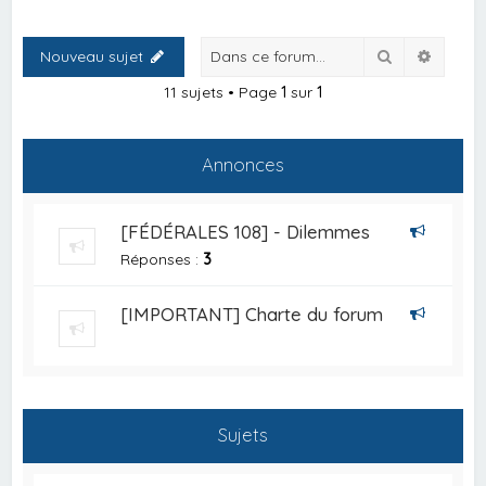
Rechercher
Recher
Nouveau sujet
11 sujets • Page
1
sur
1
Annonces
[FÉDÉRALES 108] - Dilemmes
Réponses :
3
[IMPORTANT] Charte du forum
Sujets