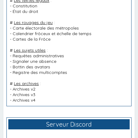
#
Les textes légaux
:
-
Constitution
-
État du droit
#
Les rouages du jeu
:
-
Carte électorale des métropoles
-
Calendrier frôceux et échelle de temps
-
Cartes de la Frôce
#
Les sujets utiles
:
-
Requêtes administratives
-
Signaler une absence
-
Bottin des avatars
-
Registre des multicomptes
#
Les archives
:
-
Archives v2
-
Archives v3
-
Archives v4
Serveur Discord