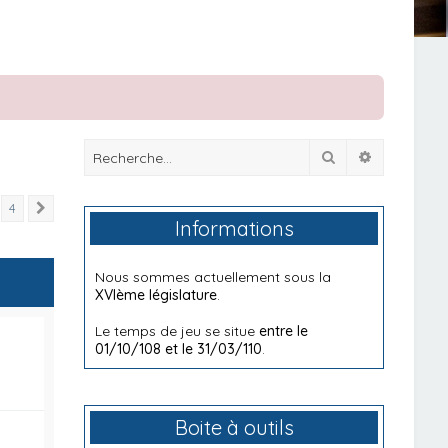
Rechercher
Recherche
4
Suivante
Informations
Nous sommes actuellement sous la
XVIème législature
.
Le temps de jeu se situe
entre le
01/10/108 et le 31/03/110
.
Boite à outils