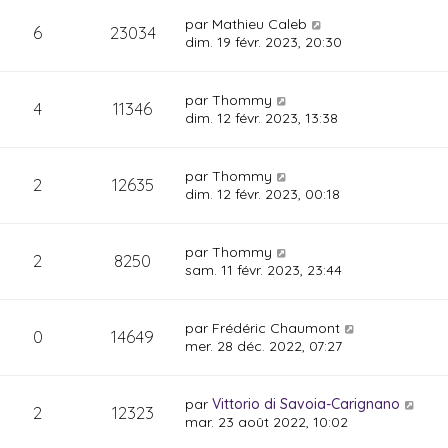
par
Mathieu Caleb
6
23034
dim. 19 févr. 2023, 20:30
par
Thommy
4
11346
dim. 12 févr. 2023, 13:38
par
Thommy
2
12635
dim. 12 févr. 2023, 00:18
par
Thommy
2
8250
sam. 11 févr. 2023, 23:44
par
Frédéric Chaumont
0
14649
mer. 28 déc. 2022, 07:27
par
Vittorio di Savoia-Carignano
2
12323
mar. 23 août 2022, 10:02