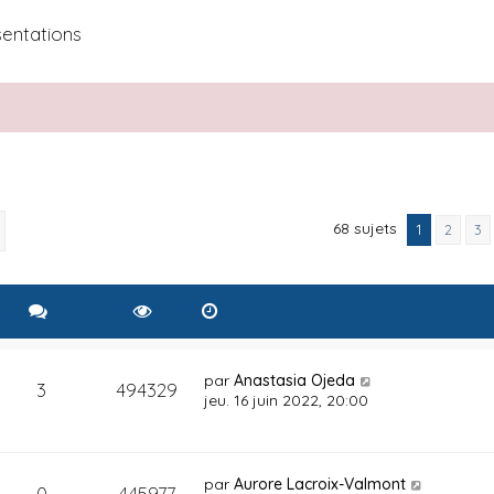
sentations
68 sujets
rcher
Recherche avancée
1
2
3
par
Anastasia Ojeda
3
494329
jeu. 16 juin 2022, 20:00
par
Aurore Lacroix-Valmont
0
445977