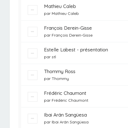
Mathieu Caleb
par
Mathieu Caleb
François Derein-Gisse
par
François Derein-Gisse
Estelle Labest - présentation
par
stl
Thommy Ross
par
Thommy
Frédéric Chaumont
par
Frédéric Chaumont
Ibai Arán Sangüesa
par
Ibai Arán Sangüesa