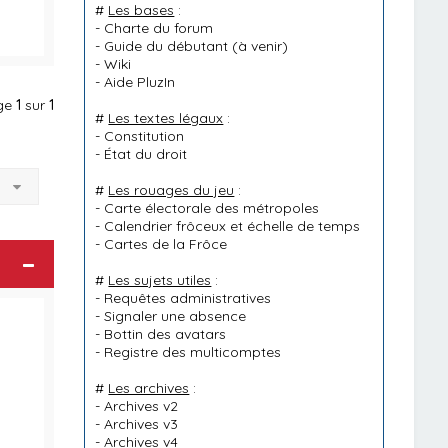
#
Les bases
:
-
Charte du forum
-
Guide du débutant
(à venir)
-
Wiki
-
Aide PluzIn
age
1
sur
1
#
Les textes légaux
:
-
Constitution
-
État du droit
à
#
Les rouages du jeu
:
-
Carte électorale des métropoles
-
Calendrier frôceux et échelle de temps
-
Cartes de la Frôce
#
Les sujets utiles
:
-
Requêtes administratives
-
Signaler une absence
-
Bottin des avatars
-
Registre des multicomptes
#
Les archives
:
-
Archives v2
-
Archives v3
-
Archives v4