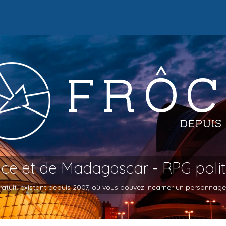
oce et de Madagascar - RPG poli
atuit, existant depuis 2007, où vous pouvez incarner un personnage et