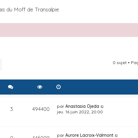
ais du Moff de Transalpie
0 sujet • P
rcher
Recherche avancée
par
Anastasia Ojeda
3
494400
jeu. 16 juin 2022, 20:00
par
Aurore Lacroix-Valmont
0
446009