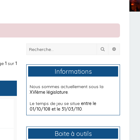
Rechercher
Recherche
age
1
sur
1
Informations
Nous sommes actuellement sous la
XVIème législature
.
Le temps de jeu se situe
entre le
01/10/108 et le 31/03/110
.
Boite à outils