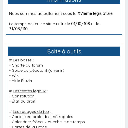
Nous sommes actuellement sous la
XVIème législature
.
Le temps de jeu se situe
entre le 01/10/108 et le
31/03/110
.
Boite à outils
#
Les bases
:
-
Charte du forum
-
Guide du débutant
(à venir)
-
Wiki
-
Aide PluzIn
#
Les textes légaux
:
-
Constitution
-
État du droit
#
Les rouages du jeu
:
-
Carte électorale des métropoles
-
Calendrier frôceux et échelle de temps
-
Cartes de la Frôce