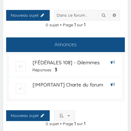
Rechercher
Recher
Nouveau sujet
0 sujet • Page
1
sur
1
Annonces
[FÉDÉRALES 108] - Dilemmes
Réponses :
3
[IMPORTANT] Charte du forum
Nouveau sujet
0 sujet • Page
1
sur
1