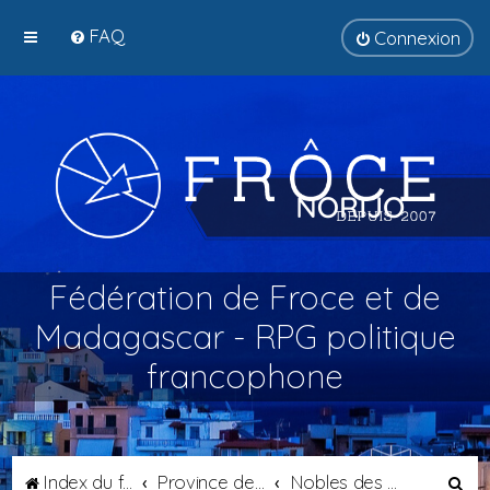
FAQ
Connexion
Fédération de Froce et de
Madagascar - RPG politique
francophone
R
Index du forum
Province de Catalogne
Nobles des Prigors