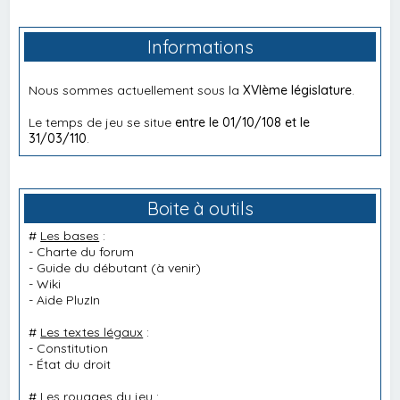
Informations
Nous sommes actuellement sous la
XVIème législature
.
Le temps de jeu se situe
entre le 01/10/108 et le
31/03/110
.
Boite à outils
#
Les bases
:
-
Charte du forum
-
Guide du débutant
(à venir)
-
Wiki
-
Aide PluzIn
#
Les textes légaux
:
-
Constitution
-
État du droit
#
Les rouages du jeu
: