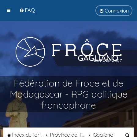
FAQ
Connexion
Fédération de Froce et de
Madagascar - RPG politique
francophone
R
Index du forum
Province de Tyrsènie
Gagliano