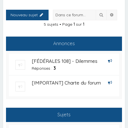
Rechercher
Recher
Nouveau sujet
5 sujets • Page
1
sur
1
Annonces
[FÉDÉRALES 108] - Dilemmes
Réponses :
3
[IMPORTANT] Charte du forum
Sujets