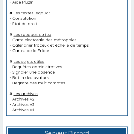
-
Aide PluzIn
#
Les textes légaux
:
-
Constitution
-
État du droit
#
Les rouages du jeu
:
-
Carte électorale des métropoles
-
Calendrier frôceux et échelle de temps
-
Cartes de la Frôce
#
Les sujets utiles
:
-
Requêtes administratives
-
Signaler une absence
-
Bottin des avatars
-
Registre des multicomptes
#
Les archives
:
-
Archives v2
-
Archives v3
-
Archives v4
Serveur Discord