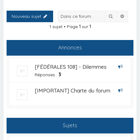
Rechercher
Recher
Nouveau sujet
1 sujet • Page
1
sur
1
Annonces
[FÉDÉRALES 108] - Dilemmes
Réponses :
3
[IMPORTANT] Charte du forum
Sujets