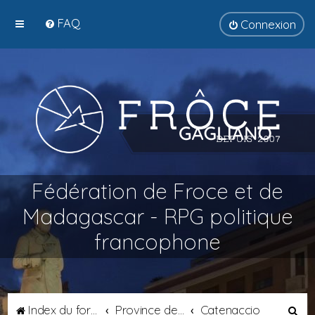
FAQ
Connexion
Fédération de Froce et de
Madagascar - RPG politique
francophone
R
Index du forum
Province de Tyrsènie
Catenaccio