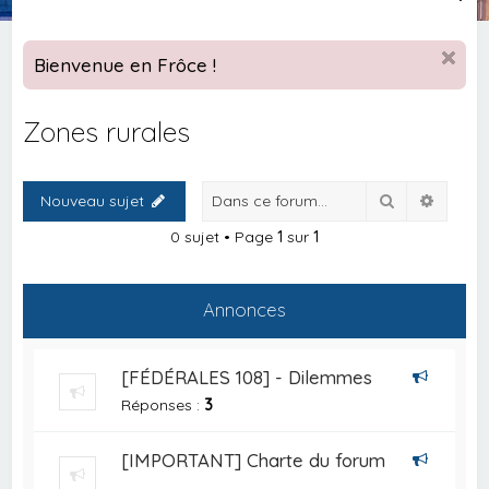
e
c
Bienvenue en Frôce !
h
e
Zones rurales
r
c
Rechercher
Recher
Nouveau sujet
h
e
0 sujet • Page
1
sur
1
r
Annonces
[FÉDÉRALES 108] - Dilemmes
Réponses :
3
[IMPORTANT] Charte du forum