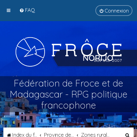
FAQ
Connexion
Fédération de Froce et de
Madagascar - RPG politique
francophone
R
Index du forum
Province de Septimanie
Zones rurales