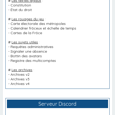
#
Les textes légaux
:
-
Constitution
-
État du droit
#
Les rouages du jeu
:
-
Carte électorale des métropoles
-
Calendrier frôceux et échelle de temps
-
Cartes de la Frôce
#
Les sujets utiles
:
-
Requêtes administratives
-
Signaler une absence
-
Bottin des avatars
-
Registre des multicomptes
#
Les archives
:
-
Archives v2
-
Archives v3
-
Archives v4
Serveur Discord