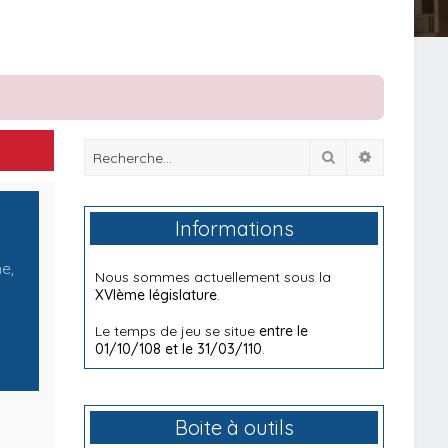
Rechercher
Recherche
Informations
me,
Nous sommes actuellement sous la
XVIème législature
.
Le temps de jeu se situe
entre le
01/10/108 et le 31/03/110
.
Boite à outils