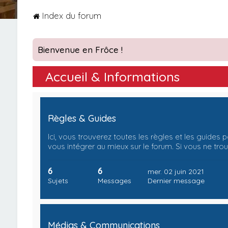
Index du forum
Bienvenue en Frôce !
Accueil & Informations
Règles & Guides
Ici, vous trouverez toutes les règles et les guides 
vous intégrer au mieux sur le forum. Si vous ne tro
6
6
mer. 02 juin 2021
Sujets
Messages
Dernier message
Médias & Communications