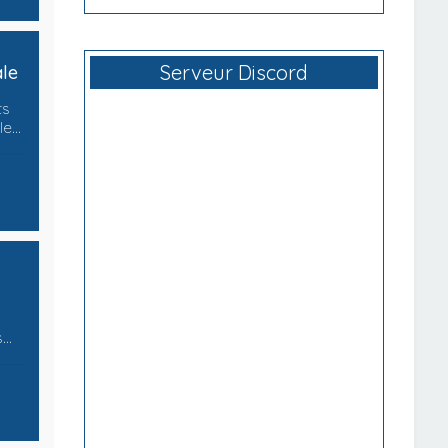
Serveur Discord
ale
ts
lle…
s…