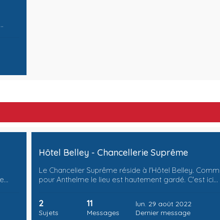
…
Hôtel Belley - Chancellerie Suprême
Le Chancelier Suprême réside à l'Hôtel Belley. Com
de…
pour Anthelme le lieu est hautement gardé. C'est ici…
2
11
lun. 29 août 2022
Sujets
Messages
Dernier message