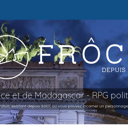
oce et de Madagascar - RPG poli
atuit, existant depuis 2007, où vous pouvez incarner un personnage et