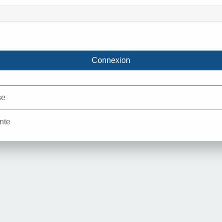
se
nte