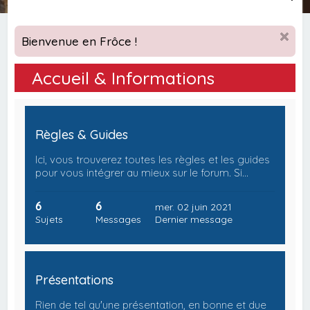
e
c
Bienvenue en Frôce !
h
e
Accueil & Informations
r
c
h
Règles & Guides
e
Ici, vous trouverez toutes les règles et les guides
r
pour vous intégrer au mieux sur le forum. Si…
6
6
mer. 02 juin 2021
Sujets
Messages
Dernier message
Présentations
Rien de tel qu'une présentation, en bonne et due