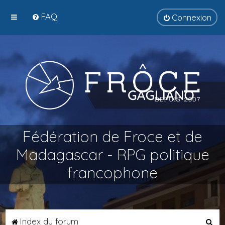
FAQ
Connexion
Fédération de Froce et de
Madagascar - RPG politique
francophone
R
Index du forum