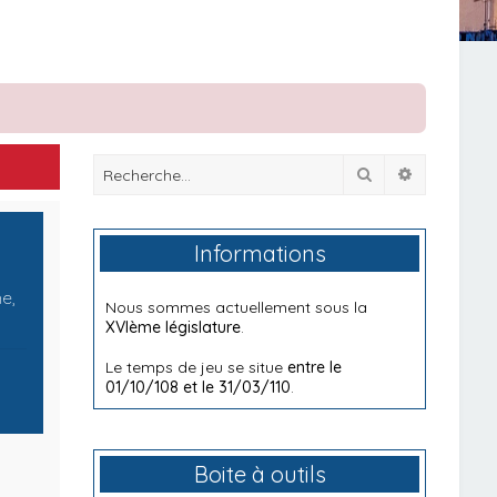
Rechercher
Recherche
Informations
me,
Nous sommes actuellement sous la
XVIème législature
.
Le temps de jeu se situe
entre le
01/10/108 et le 31/03/110
.
Boite à outils