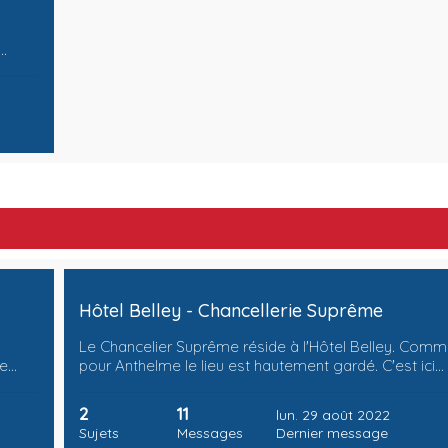
…
Hôtel Belley - Chancellerie Suprême
Le Chancelier Suprême réside à l'Hôtel Belley. Com
de…
pour Anthelme le lieu est hautement gardé. C'est ici…
2
11
lun. 29 août 2022
Sujets
Messages
Dernier message