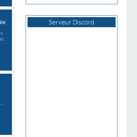
Serveur Discord
ale
ts
lle…
s…