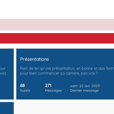
Présentations
pour
Rien de tel qu'une présentation, en bonne et due for
uvez…
pour bien commencer sa carrière, pas vrai ?
68
271
sam. 22 avr. 2023
Sujets
Messages
Dernier message