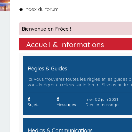
Index du forum
Bienvenue en Frôce !
Accueil & Informations
Règles & Guides
Ici, vous trouverez toutes les règles et les guides 
vous intégrer au mieux sur le forum. Si vous ne tro
6
6
mer. 02 juin 2021
Sujets
Messages
Dernier message
Médias & Communications