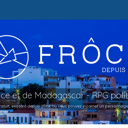
oce et de Madagascar - RPG poli
atuit, existant depuis 2007, où vous pouvez incarner un personnage et