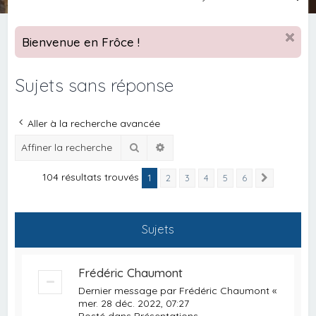
e
c
Bienvenue en Frôce !
h
e
Sujets sans réponse
r
c
Aller à la recherche avancée
h
Rechercher
Recherche avancée
e
r
104 résultats trouvés
1
2
3
4
5
6
Suivante
Sujets
Frédéric Chaumont
Dernier message par
Frédéric Chaumont
«
mer. 28 déc. 2022, 07:27
Posté dans
Présentations