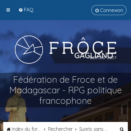
FAQ
Connexion
Fédération de Froce et de
Madagascar - RPG politique
francophone
R
Index du forum
Rechercher
Sujets sans réponse