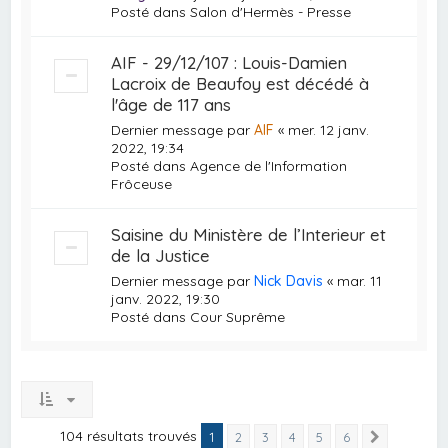
Posté dans
Salon d'Hermès - Presse
AIF - 29/12/107 : Louis-Damien
Lacroix de Beaufoy est décédé à
l'âge de 117 ans
Dernier message par
AIF
«
mer. 12 janv.
2022, 19:34
Posté dans
Agence de l'Information
Frôceuse
Saisine du Ministère de l’Interieur et
de la Justice
Dernier message par
Nick Davis
«
mar. 11
janv. 2022, 19:30
Posté dans
Cour Suprême
104 résultats trouvés
1
2
3
4
5
6
Suivante