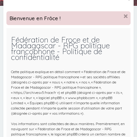
e
c
Bienvenue en Frôce !
h
e
Fédération de Froce et de
r
Madagascar - RPG politique
c
francophone - Politique de
confidentialité
h
e
Cette politique explique en détail comment « Fédération de Froce et de
r
Madagascar - RPG politique francophone » et ses sociétés affiliées
(désignés ci-après par « nous », « notre », « nos », « Fédération de
Froce et de Madagascar - RPG politique francophone »,
« https://archivesv5.froce.fr ») et phpBB (désigné ci-après par « ils »,
« eux », « leur », « logiciel phpBB », « www.phpbb.com », « phpBB
Limited », « Équipes phpBB ») utilisent n’importe quelle information
collectée pendant n’importe quelle session d’utilisation de votre part
(désignée ci-après par « vos informations »).
Vos informations sont collectées de deux manières. Premièrement, en
naviguant sur « Fédération de Froce et de Madagascar - RPG
politique francophone », le logiciel phpBB créera un certain nombre de