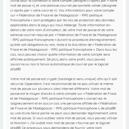
utilisé pour la connexion à votre compte (désigné ci-après par « votre
mot de passe »), et une adresse courriel personnelle valide (désignée
ci-après par « votre courriel »). Vos informations pour votre compte
sur « Fédération de Froce et de Madagascar - RPG politique
francophone » sont protégées par les lois de protection des données
applicables dans le pays qui nous héberge. Toute information en-
dehors de votre nom d’utilisateur, de votre mot de passe et de votre
adresse courriel requise par « Fédération de Froce et de Madagascar
- RPG politique francophone » durant la procédure d’enregistrement,
qu’elle soit obligatoire ou non, reste à la discrétion de « Fédération de
Froce et de Madagascar - RPG politique francophone ». Dans tous les
cas, vous pouvez choisir quelle information de votre compte sera
affichée publiquement. De plus, dans votre profil, vous pouvez
souscrire ou non à l’envoi automatique de courriel par le logiciel
phpBB.
Votre mot de passe est crypté (hashage à sens unique) afin qu’il soit
sécurisé. Cependant, il est recommandé de ne pas utiliser le même
mot de passe sur plusieurs sites Internet différents. Votre mot de
passe est le moyen d’accès à votre compte sur « Fédération de Froce
et de Madagascar - RPG politique francophone », conservez-le
soigneusement et en aucun cas une personne affiliée de « Fédération
de Froce et de Madagascar - RPG politique francophone », de phpBB
ou une d’une tierce partie ne peut vous demander légitimement votre
mot de passe. Si vous oubliez votre mot de passe, vous pouvez utiliser
la fonction « J’ai oublié mon mot de passe » fournie par le logiciel
phpBB. Ce processus vous demandera de fournir votre nom