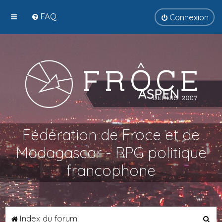
FAQ
Connexion
Fédération de Froce et de
Madagascar - RPG politique
francophone
R
Index du forum