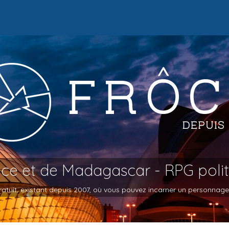
oce et de Madagascar - RPG poli
atuit, existant depuis 2007, où vous pouvez incarner un personnage et