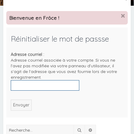
e
c
Bienvenue en Frôce !
h
e
Réinitialiser le mot de passse
r
c
Adresse courriel :
h
Adresse courriel associée à votre compte. Si vous ne
e
l’avez pas modifiée via votre panneau d’utilisateur, il
s’agit de l’adresse que vous avez fournie lors de votre
r
enregistrement.
Rechercher
Recherche avancée