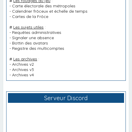
#
Les rouages du jeu
:
-
Carte électorale des métropoles
-
Calendrier frôceux et échelle de temps
-
Cartes de la Frôce
#
Les sujets utiles
:
-
Requêtes administratives
-
Signaler une absence
-
Bottin des avatars
-
Registre des multicomptes
#
Les archives
:
-
Archives v2
-
Archives v3
-
Archives v4
Serveur Discord