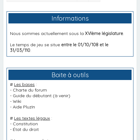
Informations
Nous sommes actuellement sous la
XVIème législature
.
Le temps de jeu se situe
entre le 01/10/108 et le
31/03/110
.
Boite à outils
#
Les bases
:
-
Charte du forum
-
Guide du débutant
(à venir)
-
Wiki
-
Aide PluzIn
#
Les textes légaux
:
-
Constitution
-
État du droit