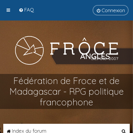
FAQ
Connexion
Fédération de Froce et de
Madagascar - RPG politique
francophone
R
Index du forum