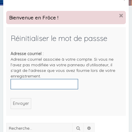
e
c
Bienvenue en Frôce !
h
e
Réinitialiser le mot de passse
r
c
Adresse courriel :
h
Adresse courriel associée à votre compte. Si vous ne
e
l’avez pas modifiée via votre panneau d’utilisateur, il
s’agit de l’adresse que vous avez fournie lors de votre
r
enregistrement.
Rechercher
Recherche avancée