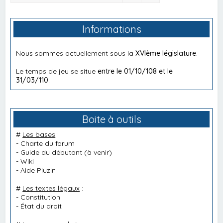
Informations
Nous sommes actuellement sous la
XVIème législature
.
Le temps de jeu se situe
entre le 01/10/108 et le
31/03/110
.
Boite à outils
#
Les bases
:
-
Charte du forum
-
Guide du débutant
(à venir)
-
Wiki
-
Aide PluzIn
#
Les textes légaux
:
-
Constitution
-
État du droit