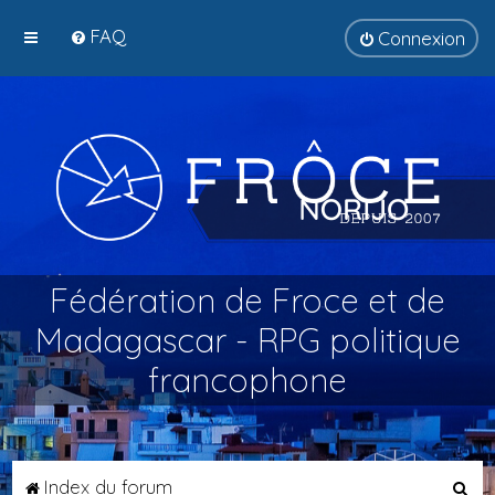
FAQ
Connexion
Fédération de Froce et de
Madagascar - RPG politique
francophone
R
Index du forum