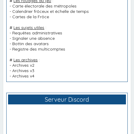
#
Les rouages du jeu
:
-
Carte électorale des métropoles
-
Calendrier frôceux et échelle de temps
-
Cartes de la Frôce
#
Les sujets utiles
:
-
Requêtes administratives
-
Signaler une absence
-
Bottin des avatars
-
Registre des multicomptes
#
Les archives
:
-
Archives v2
-
Archives v3
-
Archives v4
Serveur Discord