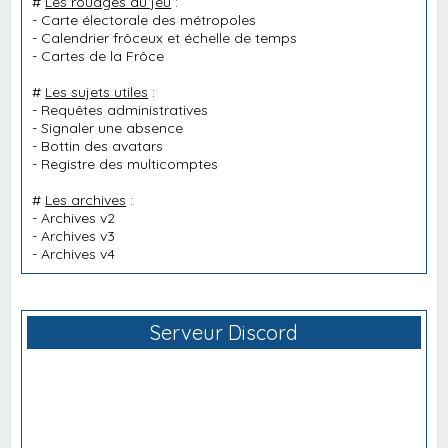
#
Les rouages du jeu
:
-
Carte électorale des métropoles
-
Calendrier frôceux et échelle de temps
-
Cartes de la Frôce
#
Les sujets utiles
:
-
Requêtes administratives
-
Signaler une absence
-
Bottin des avatars
-
Registre des multicomptes
#
Les archives
:
-
Archives v2
-
Archives v3
-
Archives v4
Serveur Discord