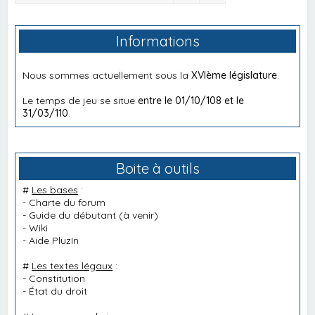
Informations
Nous sommes actuellement sous la
XVIème législature
.
Le temps de jeu se situe
entre le 01/10/108 et le
31/03/110
.
Boite à outils
#
Les bases
:
-
Charte du forum
-
Guide du débutant
(à venir)
-
Wiki
-
Aide PluzIn
#
Les textes légaux
:
-
Constitution
-
État du droit