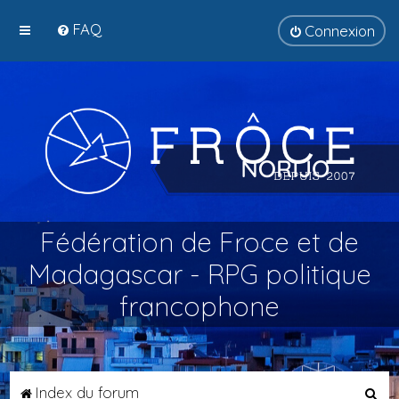
FAQ
Connexion
Fédération de Froce et de
Madagascar - RPG politique
francophone
R
Index du forum