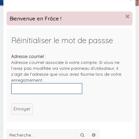
e
c
Bienvenue en Frôce !
h
e
Réinitialiser le mot de passse
r
c
Adresse courriel :
h
Adresse courriel associée à votre compte. Si vous ne
e
l’avez pas modifiée via votre panneau d’utilisateur, il
s’agit de l’adresse que vous avez fournie lors de votre
r
enregistrement.
Rechercher
Recherche avancée