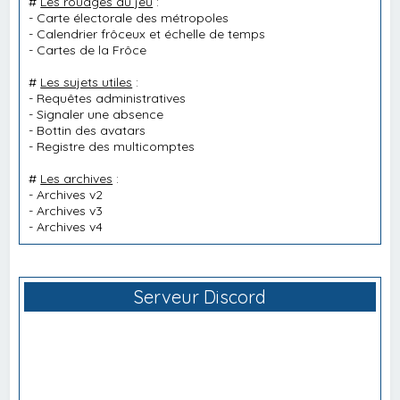
#
Les rouages du jeu
:
-
Carte électorale des métropoles
-
Calendrier frôceux et échelle de temps
-
Cartes de la Frôce
#
Les sujets utiles
:
-
Requêtes administratives
-
Signaler une absence
-
Bottin des avatars
-
Registre des multicomptes
#
Les archives
:
-
Archives v2
-
Archives v3
-
Archives v4
Serveur Discord