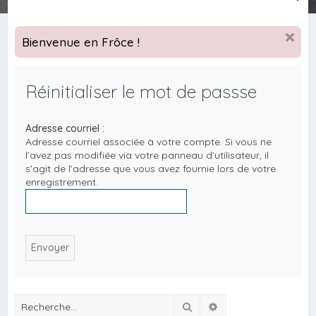
e
c
Bienvenue en Frôce !
h
e
Réinitialiser le mot de passse
r
c
Adresse courriel :
h
Adresse courriel associée à votre compte. Si vous ne
e
l’avez pas modifiée via votre panneau d’utilisateur, il
s’agit de l’adresse que vous avez fournie lors de votre
r
enregistrement.
Rechercher
Recherche avancée