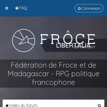
FAQ
Connexion
Fédération de Froce et de
Madagascar - RPG politique
francophone
R
Index du forum