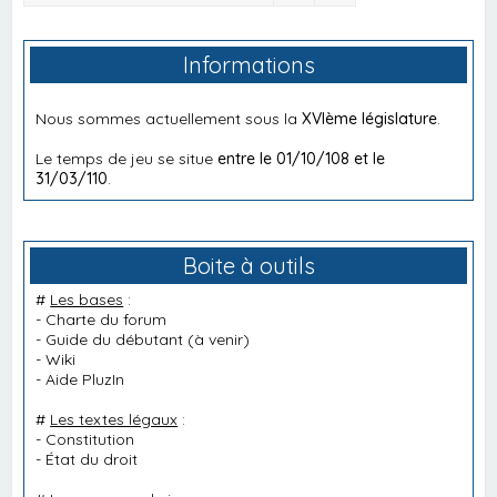
Informations
Nous sommes actuellement sous la
XVIème législature
.
Le temps de jeu se situe
entre le 01/10/108 et le
31/03/110
.
Boite à outils
#
Les bases
:
-
Charte du forum
-
Guide du débutant
(à venir)
-
Wiki
-
Aide PluzIn
#
Les textes légaux
:
-
Constitution
-
État du droit