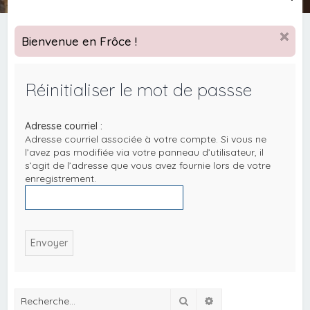
e
c
Bienvenue en Frôce !
h
e
Réinitialiser le mot de passse
r
c
Adresse courriel :
h
Adresse courriel associée à votre compte. Si vous ne
e
l’avez pas modifiée via votre panneau d’utilisateur, il
s’agit de l’adresse que vous avez fournie lors de votre
r
enregistrement.
Rechercher
Recherche avancée