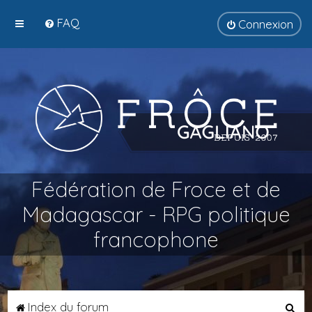
FAQ
Connexion
Fédération de Froce et de
Madagascar - RPG politique
francophone
R
Index du forum