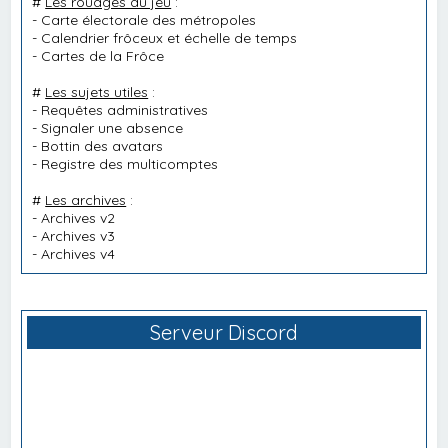
#
Les rouages du jeu
:
-
Carte électorale des métropoles
-
Calendrier frôceux et échelle de temps
-
Cartes de la Frôce
#
Les sujets utiles
:
-
Requêtes administratives
-
Signaler une absence
-
Bottin des avatars
-
Registre des multicomptes
#
Les archives
:
-
Archives v2
-
Archives v3
-
Archives v4
Serveur Discord