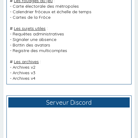
#
Les rouages du jeu
:
-
Carte électorale des métropoles
-
Calendrier frôceux et échelle de temps
-
Cartes de la Frôce
#
Les sujets utiles
:
-
Requêtes administratives
-
Signaler une absence
-
Bottin des avatars
-
Registre des multicomptes
#
Les archives
:
-
Archives v2
-
Archives v3
-
Archives v4
Serveur Discord