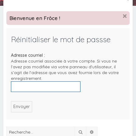
e
c
Bienvenue en Frôce !
h
e
Réinitialiser le mot de passse
r
c
Adresse courriel :
h
Adresse courriel associée à votre compte. Si vous ne
e
l’avez pas modifiée via votre panneau d’utilisateur, il
s’agit de l’adresse que vous avez fournie lors de votre
r
enregistrement.
Rechercher
Recherche avancée