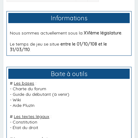
Informations
Nous sommes actuellement sous la
XVIème législature
.
Le temps de jeu se situe
entre le 01/10/108 et le
31/03/110
.
Boite à outils
#
Les bases
:
-
Charte du forum
-
Guide du débutant
(à venir)
-
Wiki
-
Aide PluzIn
#
Les textes légaux
:
-
Constitution
-
État du droit