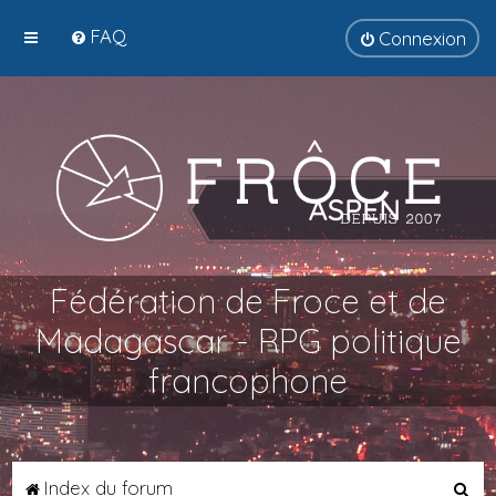
FAQ
Connexion
Fédération de Froce et de
Madagascar - RPG politique
francophone
R
Index du forum