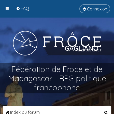
FAQ
Connexion
Fédération de Froce et de
Madagascar - RPG politique
francophone
R
Index du forum