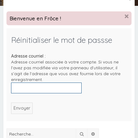
e
c
Bienvenue en Frôce !
h
e
Réinitialiser le mot de passse
r
c
Adresse courriel :
h
Adresse courriel associée à votre compte. Si vous ne
e
l’avez pas modifiée via votre panneau d’utilisateur, il
s’agit de l’adresse que vous avez fournie lors de votre
r
enregistrement.
Rechercher
Recherche avancée