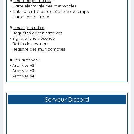
#
Les rouages du jeu
:
-
Carte électorale des métropoles
-
Calendrier frôceux et échelle de temps
-
Cartes de la Frôce
#
Les sujets utiles
:
-
Requêtes administratives
-
Signaler une absence
-
Bottin des avatars
-
Registre des multicomptes
#
Les archives
:
-
Archives v2
-
Archives v3
-
Archives v4
Serveur Discord