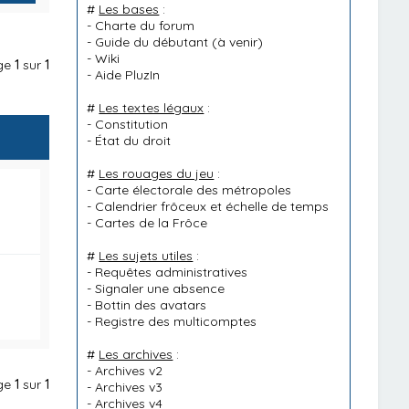
#
Les bases
:
-
Charte du forum
-
Guide du débutant
(à venir)
-
Wiki
age
1
sur
1
-
Aide PluzIn
#
Les textes légaux
:
-
Constitution
-
État du droit
#
Les rouages du jeu
:
-
Carte électorale des métropoles
-
Calendrier frôceux et échelle de temps
-
Cartes de la Frôce
#
Les sujets utiles
:
-
Requêtes administratives
-
Signaler une absence
-
Bottin des avatars
-
Registre des multicomptes
#
Les archives
:
-
Archives v2
age
1
sur
1
-
Archives v3
-
Archives v4