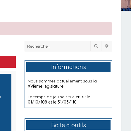
Rechercher
Recherche
Informations
Nous sommes actuellement sous la
XVIème législature
.
e
Le temps de jeu se situe
entre le
01/10/108 et le 31/03/110
.
Boite à outils