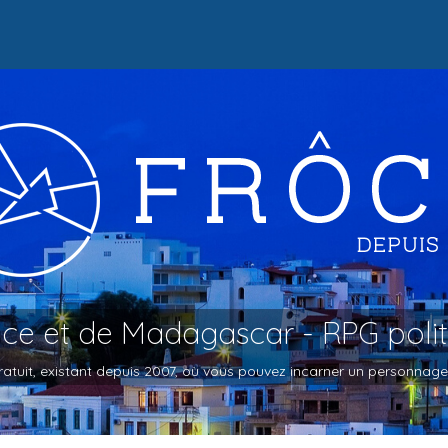
oce et de Madagascar - RPG poli
atuit, existant depuis 2007, où vous pouvez incarner un personnage et