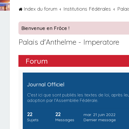
Index du forum
Institutions Fédérales
Palai
Bienvenue en Frôce !
Palais d'Anthelme - Imperatore
Forum
Journal Officiel
C'est ici que sont publiés les textes de loi, après le
adoption par l'Assemblée Fédérale.
22
22
mar. 21 juin 2022
Sujets
Messages
Dernier message