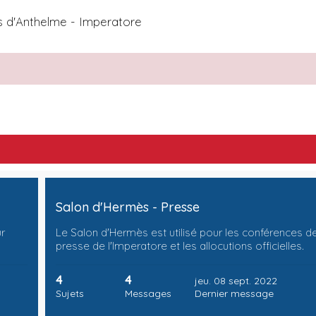
s d'Anthelme - Imperatore
Salon d'Hermès - Presse
ur
Le Salon d'Hermès est utilisé pour les conférences d
presse de l'Imperatore et les allocutions officielles.
4
4
jeu. 08 sept. 2022
Sujets
Messages
Dernier message