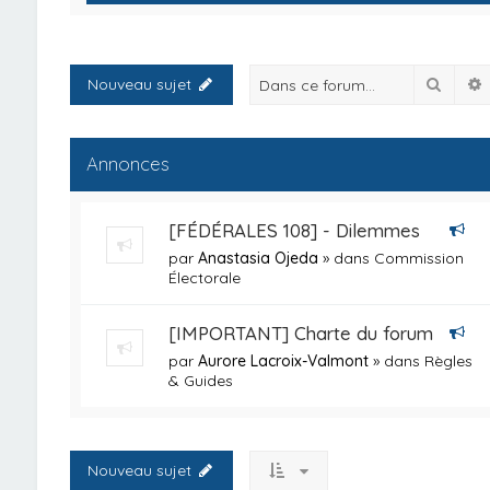
Reche
Nouveau sujet
Annonces
[FÉDÉRALES 108] - Dilemmes
par
Anastasia Ojeda
» dans
Commission
Électorale
[IMPORTANT] Charte du forum
par
Aurore Lacroix-Valmont
» dans
Règles
& Guides
Nouveau sujet