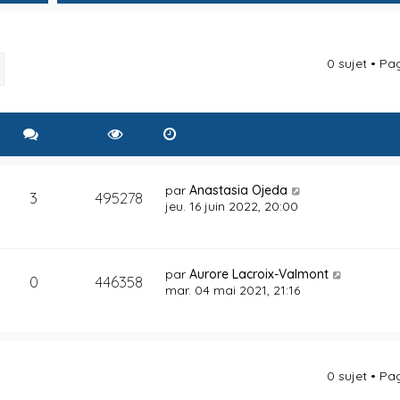
0 sujet • P
rcher
Recherche avancée
par
Anastasia Ojeda
3
495278
jeu. 16 juin 2022, 20:00
par
Aurore Lacroix-Valmont
0
446358
mar. 04 mai 2021, 21:16
0 sujet • P