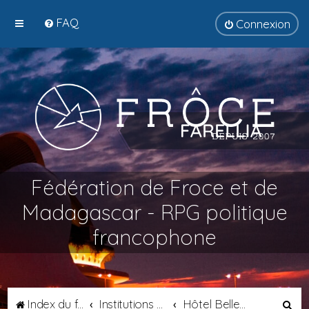
FAQ
Connexion
Fédération de Froce et de
Madagascar - RPG politique
francophone
R
Index du forum
Institutions Fédérales
Hôtel Belley - Chancellerie Suprême