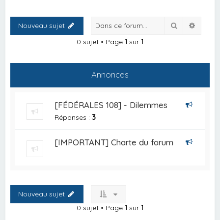
Rechercher
Recher
Nouveau sujet
0 sujet • Page
1
sur
1
Annonces
[FÉDÉRALES 108] - Dilemmes
Réponses :
3
[IMPORTANT] Charte du forum
Nouveau sujet
0 sujet • Page
1
sur
1