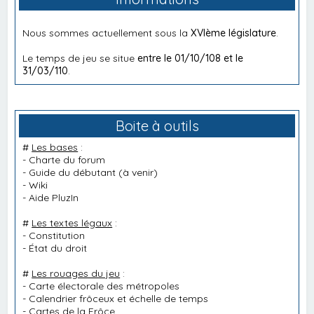
Nous sommes actuellement sous la
XVIème législature
.
Le temps de jeu se situe
entre le 01/10/108 et le
31/03/110
.
Boite à outils
#
Les bases
:
-
Charte du forum
-
Guide du débutant
(à venir)
-
Wiki
-
Aide PluzIn
#
Les textes légaux
:
-
Constitution
-
État du droit
#
Les rouages du jeu
:
-
Carte électorale des métropoles
-
Calendrier frôceux et échelle de temps
-
Cartes de la Frôce