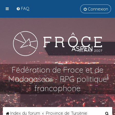
FAQ
Connexion
Fédération de Froce et de
Madagascar - RPG politique
francophone
R
Index du forum
Province de Tyrsènie