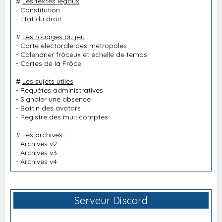
#
Les textes légaux
:
-
Constitution
-
État du droit
#
Les rouages du jeu
:
-
Carte électorale des métropoles
-
Calendrier frôceux et échelle de temps
-
Cartes de la Frôce
#
Les sujets utiles
:
-
Requêtes administratives
-
Signaler une absence
-
Bottin des avatars
-
Registre des multicomptes
#
Les archives
:
-
Archives v2
-
Archives v3
-
Archives v4
Serveur Discord