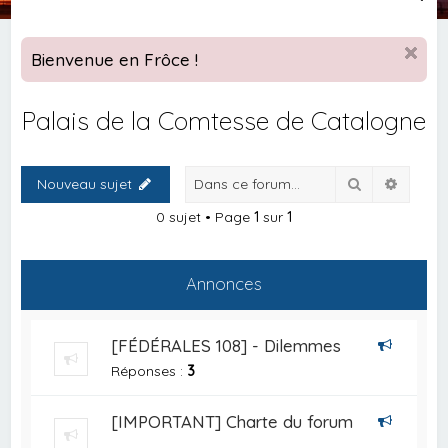
e
c
Bienvenue en Frôce !
h
e
Palais de la Comtesse de Catalogne
r
c
Rechercher
Recher
Nouveau sujet
h
e
0 sujet • Page
1
sur
1
r
Annonces
[FÉDÉRALES 108] - Dilemmes
Réponses :
3
[IMPORTANT] Charte du forum