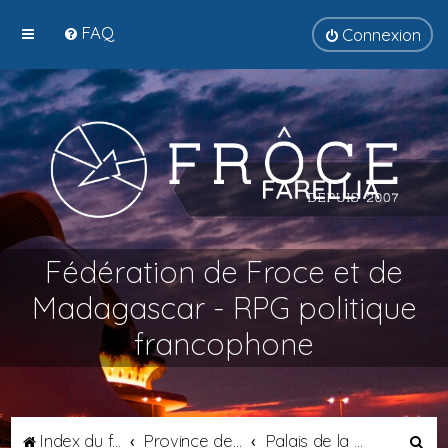
FAQ
Connexion
Fédération de Froce et de
Madagascar - RPG politique
francophone
R
Index du forum
Province de Catalogne
Palais de la Comtesse de Catalogne