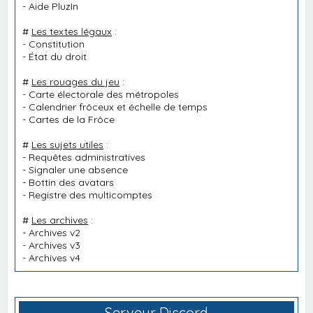
-
Aide PluzIn
#
Les textes légaux
:
-
Constitution
-
État du droit
#
Les rouages du jeu
:
-
Carte électorale des métropoles
-
Calendrier frôceux et échelle de temps
-
Cartes de la Frôce
#
Les sujets utiles
:
-
Requêtes administratives
-
Signaler une absence
-
Bottin des avatars
-
Registre des multicomptes
#
Les archives
:
-
Archives v2
-
Archives v3
-
Archives v4
Serveur Discord