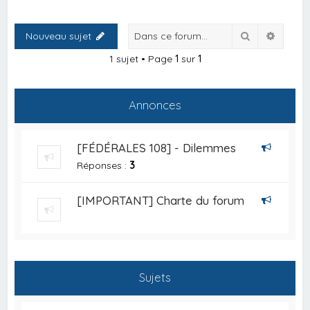
Rechercher
Recher
Nouveau sujet
1 sujet • Page
1
sur
1
Annonces
[FÉDÉRALES 108] - Dilemmes
Réponses :
3
[IMPORTANT] Charte du forum
Sujets