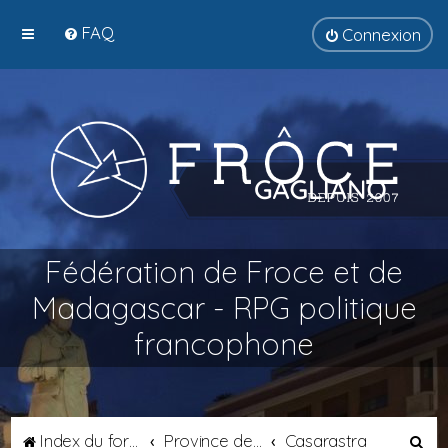
FAQ
Connexion
Fédération de Froce et de
Madagascar - RPG politique
francophone
R
Index du forum
Province de Catalogne
Casarastra