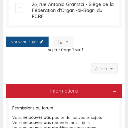
26, rue Antonio Gramsci - Siège de la
Fédération d'Organi-di-Bagni du
PCRF
Nouveau sujet
1 sujet • Page
1
sur
1
Aller à
Informations
Permissions du forum
Vous
ne pouvez pas
poster de nouveaux sujets
Vous
ne pouvez pas
répondre aux sujets
Vous
ne pouvez pas
modifier vos messages