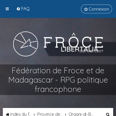
FAQ
Connexion
Fédération de Froce et de
Madagascar - RPG politique
francophone
R
Index du forum
Province de Tyrsènie
Organi-di-Bagni