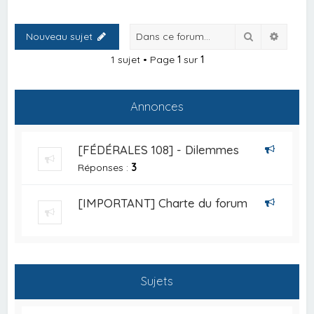
Rechercher
Recher
Nouveau sujet
1 sujet • Page
1
sur
1
Annonces
[FÉDÉRALES 108] - Dilemmes
Réponses :
3
[IMPORTANT] Charte du forum
Sujets