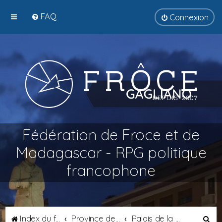
FAQ
Connexion
Fédération de Froce et de
Madagascar - RPG politique
francophone
R
Index du forum
Province de Tyrsènie
Palais de la Duchesse de Tyrsènie