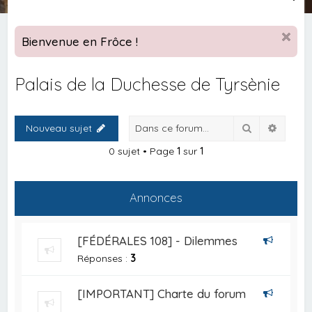
e
c
Bienvenue en Frôce !
h
e
Palais de la Duchesse de Tyrsènie
r
c
Rechercher
Recher
Nouveau sujet
h
e
0 sujet • Page
1
sur
1
r
Annonces
[FÉDÉRALES 108] - Dilemmes
Réponses :
3
[IMPORTANT] Charte du forum