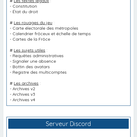
#
Les textes légaux
:
-
Constitution
-
État du droit
#
Les rouages du jeu
:
-
Carte électorale des métropoles
-
Calendrier frôceux et échelle de temps
-
Cartes de la Frôce
#
Les sujets utiles
:
-
Requêtes administratives
-
Signaler une absence
-
Bottin des avatars
-
Registre des multicomptes
#
Les archives
:
-
Archives v2
-
Archives v3
-
Archives v4
Serveur Discord