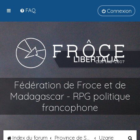
FAQ
Connexion
Fédération de Froce et de
Madagascar - RPG politique
francophone
R
Index du forum
Province de Septimanie
Uzarie