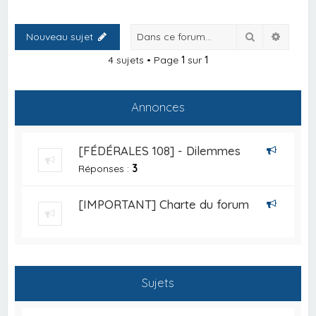
Rechercher
Recher
Nouveau sujet
4 sujets • Page
1
sur
1
Annonces
[FÉDÉRALES 108] - Dilemmes
Réponses :
3
[IMPORTANT] Charte du forum
Sujets