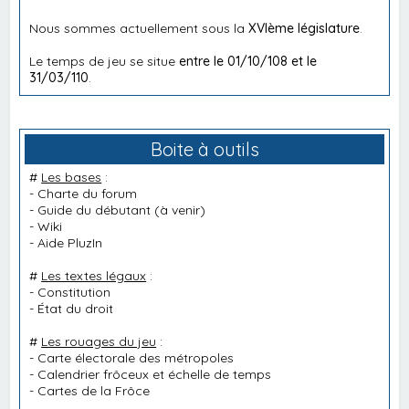
Nous sommes actuellement sous la
XVIème législature
.
Le temps de jeu se situe
entre le 01/10/108 et le
31/03/110
.
Boite à outils
#
Les bases
:
-
Charte du forum
-
Guide du débutant
(à venir)
-
Wiki
-
Aide PluzIn
#
Les textes légaux
:
-
Constitution
-
État du droit
#
Les rouages du jeu
:
-
Carte électorale des métropoles
-
Calendrier frôceux et échelle de temps
-
Cartes de la Frôce