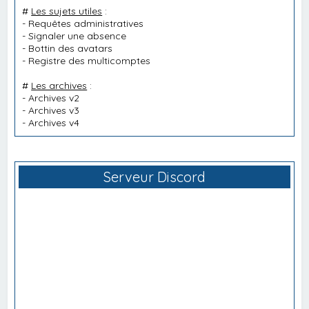
#
Les sujets utiles
:
-
Requêtes administratives
-
Signaler une absence
-
Bottin des avatars
-
Registre des multicomptes
#
Les archives
:
-
Archives v2
-
Archives v3
-
Archives v4
Serveur Discord